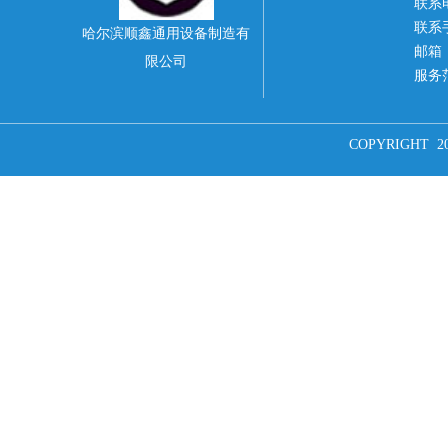
联系电
联系手
哈尔滨顺鑫通用设备制造有
邮箱：9
限公司
服务
COPYRIGHT