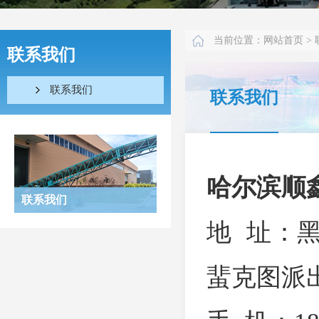
当前位置：
网站首页
>
联系我们
联系我们
联系我们
哈尔滨顺
联系我们
地 址：
蜚克图派